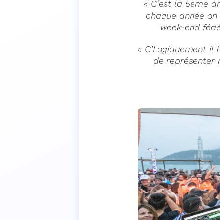
« C’est la 5ème a
chaque année on s
week-end fédér
« C’Logiquement il f
de représenter 