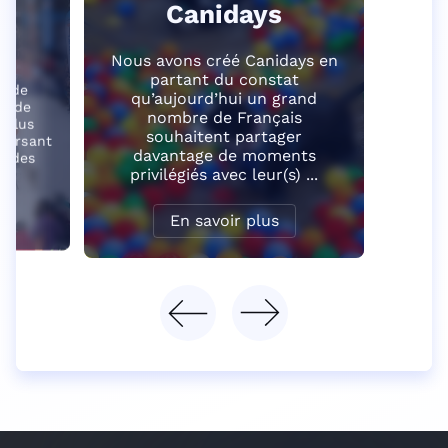
Canidays
e
Nous avons créé Canidays en
partant du constat
ande
qu’aujourd’hui un grand
se de
nombre de Français
 plus
souhaitent partager
aversant
davantage de moments
es des
privilégiés avec leur(s) ...
En savoir plus